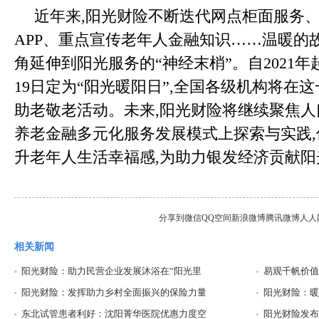
近年来,阳光财险不断迭代网点柜面服务
APP、重点宣传老年人金融知识……温暖的
角延伸到阳光服务的“神经末梢”。自2021年
19日定为“阳光暖阳日”,全国各级机构将在
助老敬老活动。未来,阳光财险将继续聚焦人
养老金融多元化服务发展模式上探索与实践,
升老年人生活幸福感,为助力银发经济贡献阳
分享到
微信
QQ空间
新浪微博
腾讯微博
人人
相关新闻
阳光财险：助力民营企业发展沐浴在“阳光里
易观千帆价值
阳光财险：发挥助力乡村全面振兴的保险力量
阳光财险：暖
东北试管患者利好：沈阳菁华医院优惠力度空
阳光财险发布