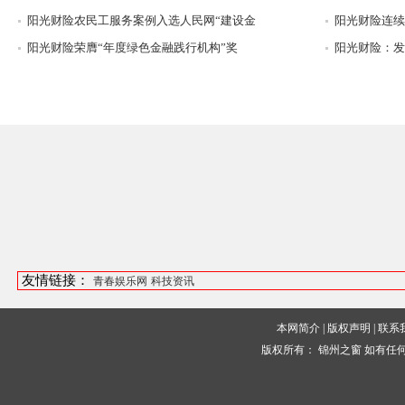
阳光财险农民工服务案例入选人民网“建设金
阳光财险连续
阳光财险荣膺“年度绿色金融践行机构”奖
阳光财险：发
友情链接：
青春娱乐网
科技资讯
本网简介
|
版权声明
|
联系
版权所有：
锦州之窗
如有任