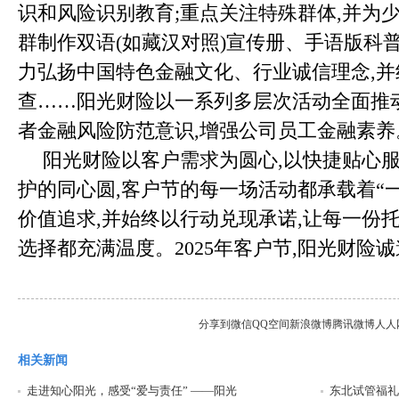
识和风险识别教育;重点关注特殊群体,并为
群制作双语(如藏汉对照)宣传册、手语版科
力弘扬中国特色金融文化、行业诚信理念,
查……阳光财险以一系列多层次活动全面推
者金融风险防范意识,增强公司员工金融素养
阳光财险以客户需求为圆心,以快捷贴心服
护的同心圆,客户节的每一场活动都承载着“
价值追求,并始终以行动兑现承诺,让每一份
选择都充满温度。2025年客户节,阳光财险诚
分享到
微信
QQ空间
新浪微博
腾讯微博
人人
相关新闻
走进知心阳光，感受“爱与责任” ——阳光
东北试管福礼