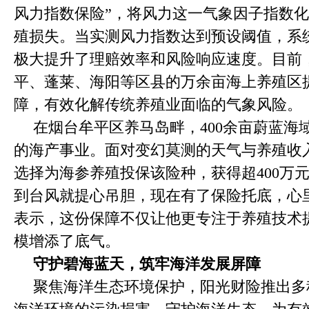
风力指数保险”，将风力这一气象因子指数
殖损失。当实测风力指数达到预设阈值，系
极大提升了理赔效率和风险响应速度。目前
平、蓬莱、海阳等区县的万余亩海上养殖区
障，有效化解传统养殖业面临的气象风险。
在烟台牟平区养马岛畔，400余亩蔚蓝海
的海产事业。面对变幻莫测的天气与养殖收
选择为海参养殖投保该险种，获得超400万
到台风就提心吊胆，现在有了保险托底，心
表示，这份保障不仅让他更专注于养殖技术
模增添了底气。
守护碧海蓝天，筑牢海洋发展屏障
聚焦海洋生态环境保护，阳光财险推出多