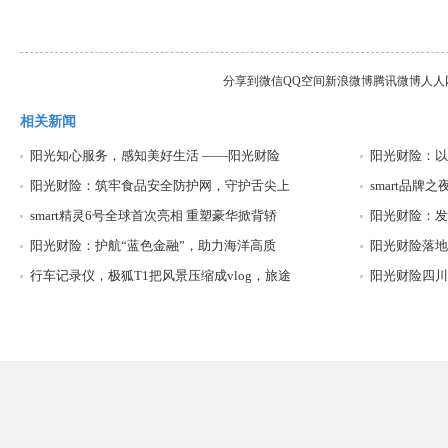
分享到
微信
QQ空间
新浪微博
腾讯微博
人人
相关新闻
阳光知心服务，感知美好生活 ——阳光财险
阳光财险：以
阳光财险：筑牢食品安全防护网，守护舌尖上
smart品
smart精灵6号全球首次亮相 重塑豪华掀背轿
阳光财险：发
阳光财险：护航“蓝色金融”，助力海洋高质
阳光财险落地
行车记录仪，极狐T1把风景压缩成vlog，旅途
阳光财险四川