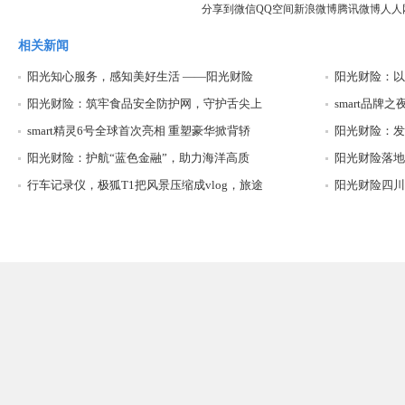
分享到
微信
QQ空间
新浪微博
腾讯微博
人人
相关新闻
阳光知心服务，感知美好生活 ——阳光财险
阳光财险：以
阳光财险：筑牢食品安全防护网，守护舌尖上
smart品
smart精灵6号全球首次亮相 重塑豪华掀背轿
阳光财险：发
阳光财险：护航“蓝色金融”，助力海洋高质
阳光财险落地
行车记录仪，极狐T1把风景压缩成vlog，旅途
阳光财险四川