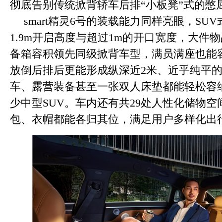
彻底告别传统掀背轿车后排“小板凳”式的憋
smart精灵6号的装载能力同样亮眼，SU
1.9m开启高度与超过1m的开口宽度，大件物
备箱容积领先同级掀背车型，满员满座也能
放倒后排后更能形成纵深近2米、近乎纯平
车、露营装备甚至一张双人床垫都能轻松容
少中型SUV。车内还有共29处人性化储物
包、衣帽都能各归其位，满足用户多样化出