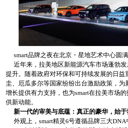
smart品牌之夜在北京・星地艺术中心圆
近年来，拉美地区新能源汽车市场蓬勃发
提升。随着政府对环保和可持续发展的日益
圭、厄瓜多尔等国家纷纷出台激励政策，为
增长提供有力支持，也为smart在拉美市场
供新动能。
新一代的审美与底蕴：真正的豪华，始于
外观上，smart精灵6号遵循品牌三大DNA中的“D