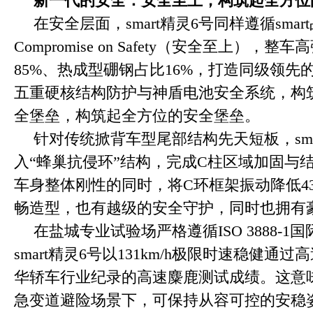
新一代的安全：安全至上，构筑起全方位
在安全层面，smart精灵6号同样遵循smar
Compromise on Safety（安全至上）
85%、热成型硼钢占比16%，打造同级领先
五重硬核结构防护与神盾电池安全系统，构
全堡垒，构筑起全方位的安全堡垒。
针对传统掀背车型尾部结构先天短板，sma
入“蜂巢抗侵环”结构，完成C柱区域加固与
车身整体刚性的同时，将C环框架振动降低4
畅造型，也有越级的安全守护，同时也拥有
在盐城专业试验场严格遵循ISO 3888-
smart精灵6号以131km/h极限时速稳健通
华轿车行业纪录的高速麋鹿测试成绩。这意
急变道避险场景下，可保持从容可控的安稳