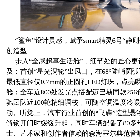
“鲨鱼”设计灵感，赋予smart精灵6号“
创造型
步入“全感超享生活舱”，细节处的匠心
及：首创“星光涡轮”出风口，在68°陡峭圆弧
最低直径仅0.7mm的正圆孔LED灯珠，点
舱；全车近800处发光点搭配迈巴赫同款25
驰团队近100轮精细调校，可随空调温度冷
动。听觉上，汽车行业首创的“飞碟”造型悬
解锁开门时缓缓升起，同时车辆配备了80多
士、艺术家和创作者信赖的森海塞尔典范音响