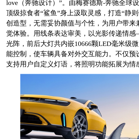
love（奔驰设计）”。由梅赛德斯-奔驰全
顶级掠食者“鲨鱼”身上汲取灵感，打造“静
创造型，无需妥协颜值与个性，为用户带来
觉体验。用线条表达审美，以光影传递情感——P
光阵，前后大灯共内嵌10666颗LED毫米
能控制，使车辆具备对外交互能力。不仅预设
支持用户自定义灯语，将照明功能拓展为情