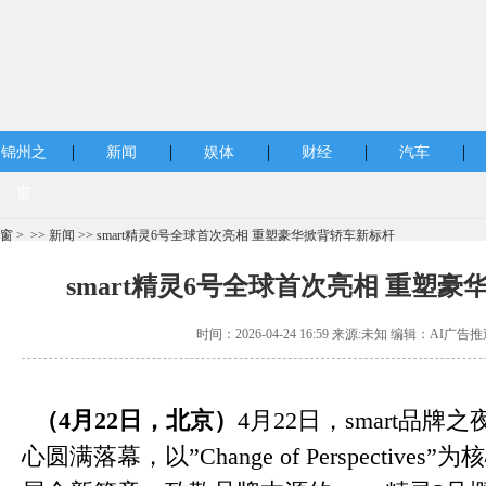
|
|
|
|
|
锦州之
新闻
娱体
财经
汽车
窗
窗
> >>
新闻
>> smart精灵6号全球首次亮相 重塑豪华掀背轿车新标杆
smart精灵6号全球首次亮相 重塑
时间：2026-04-24 16:59 来源:未知 编辑：AI广告推
（
4
月
22
日，北京）
4月22日，smart品
心圆满落幕，以”Change of Perspectiv