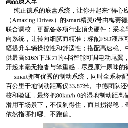
高品质大车
纯正德系的底盘系统，让你开起来“得心
（Amazing Drives）的smart精灵6号由
联合调校，更配备多项行业顶尖硬件：采埃
向系统，让转向细腻而精准；标配FSD液压
幅提升车辆操控性和舒适性；搭配高速稳、
供最高616N下压力的4档智能可调电动尾翼
开起来毫无拖沓与笨重感，尽显原汁原味的
smart拥有优秀的制动系统，同时全系标
百公里干地制动距离仅33.87米。中德团队
校和验证，最终把80km/h-0的湿地制动距离
滑用车场景下，不仅刹得住，而且拐得稳，
依然指哪打哪、不跑偏。