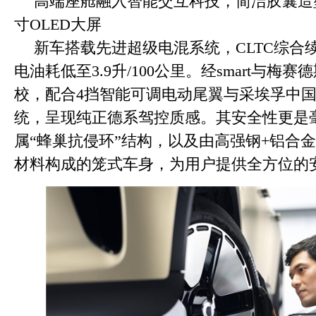
高端座舱融入智能交互科技，简洁胶囊造
寸OLED大屏
新车搭载先进超级电混系统，CLTC综合续
电油耗低至3.9升/100公里。经smart与梅
校，配合4挡智能可调电动尾翼与采埃孚中
统，呈现纯正德系驾控质感。其安全性更是
属“蜂巢抗侵环”结构，以及由高强钢+铝合金
材料构成的笼式车身，为用户提供全方位的