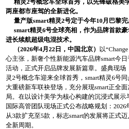
精灵
2
号概念车全球首秀，以先锋破格美
两座都市座驾的全新
进化
。
量产版
smart
精灵
2
号定于今年
10
月巴黎完
smart
精灵
6
号全球亮相，作为品牌首款豪
进长续航超级电混技术。
（
2026
年
4
月
22
日，中国北京）
以“Change 
心主张，新奢个性新能源汽车品牌smart今
活动，正式开启品牌发展新篇章。盛典现场，备
灵2号概念车迎来全球首秀，smart精灵6号
大重磅新车联袂登场，充分展现smart正全
局。在以设计美学为核心构建的沉浸式展示与主
国际高管团队现场正式公布战略规划：202
从3款扩充至5款，标志smart的发展将正式
全新周期。