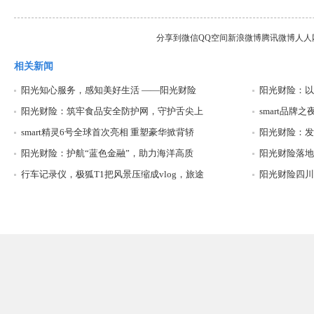
分享到
微信
QQ空间
新浪微博
腾讯微博
人人
相关新闻
阳光知心服务，感知美好生活 ——阳光财险
阳光财险：以
阳光财险：筑牢食品安全防护网，守护舌尖上
smart品
smart精灵6号全球首次亮相 重塑豪华掀背轿
阳光财险：发
阳光财险：护航“蓝色金融”，助力海洋高质
阳光财险落地
行车记录仪，极狐T1把风景压缩成vlog，旅途
阳光财险四川