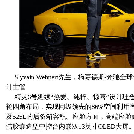
Slyvain Wehnert先生，梅赛德斯-奔驰全
计主管
精灵6号延续“热爱、纯粹、惊喜”设计理念，
轮四角布局，实现同级领先的86%空间利用
及525L的后备箱容积。座舱方面，高端座
洁胶囊造型中控台内嵌双13英寸OLED大屏